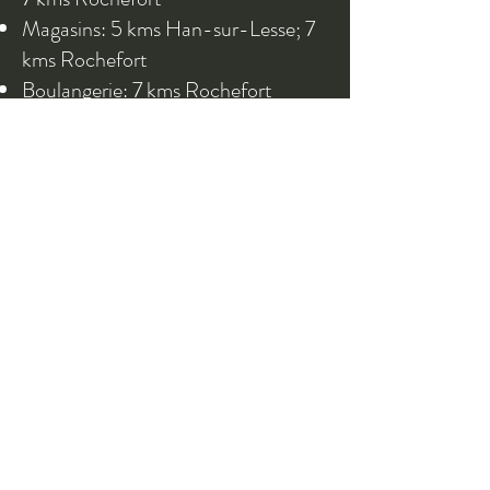
Magasins: 5 kms Han-sur-Lesse; 7
kms Rochefort
Boulangerie: 7 kms Rochefort
Gare: 10 kms Jemelle
Bois de la Héronnerie: 500m
La Lesse: 500m
>
info@lesseetchamps.com
© Lesseetchamps 2024