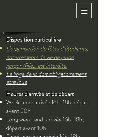
Disposition particulière
L'organisation de fêtes d’étudiants,
enterrements de vie de jeune
garçon/fille… est interdite.
Le linge de lit doit obligatoirement
être loué
Heures d'arrivée et de départ
Week-end: arrivée 16h-18h; départ
avant 20h
Long week-end: arrivée 16h-18h;
départ avant 10h
Demi semaine:
arrivée 16h-18h;